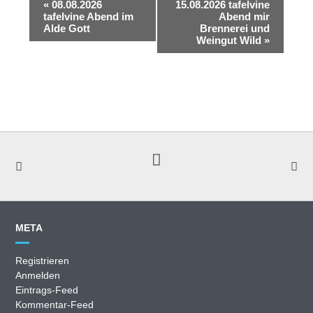
Veranstaltung
«
08.08.2026
15.08.2026 tafelvine
tafelvine Abend im
Abend mir
Navigation
Alde Gott
Brennerei und
Weingut Wild
»
META
Registrieren
Anmelden
Eintrags-Feed
Kommentar-Feed